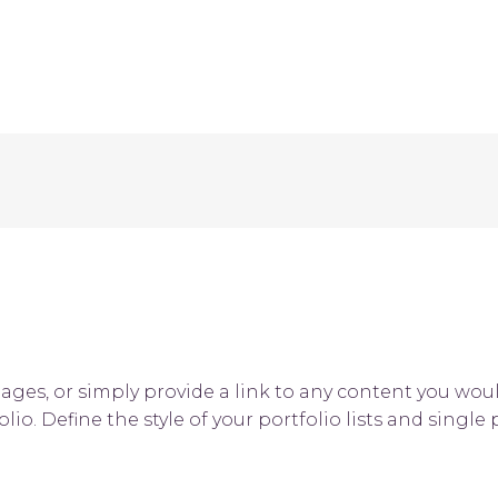
INICIO
¿QUÉ HACEMOS?
NUESTRO TRA
ages, or simply provide a link to any content you woul
lio. Define the style of your portfolio lists and single