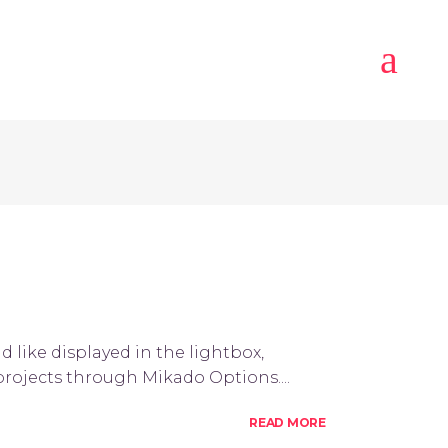
BAJO
NUESTRO EQUIPO
CONTACTO
d like displayed in the lightbox,
 projects through Mikado Options....
READ MORE